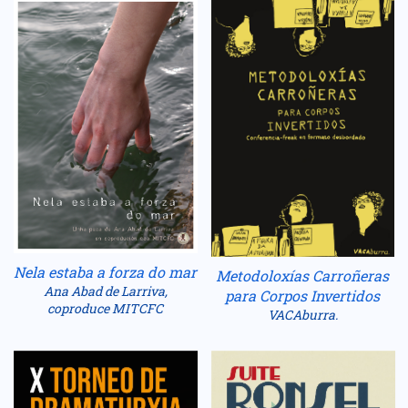
Nela estaba a forza do mar
Metodoloxías Carroñeras
Ana Abad de Larriva,
para Corpos Invertidos
coproduce MITCFC
VACAburra.