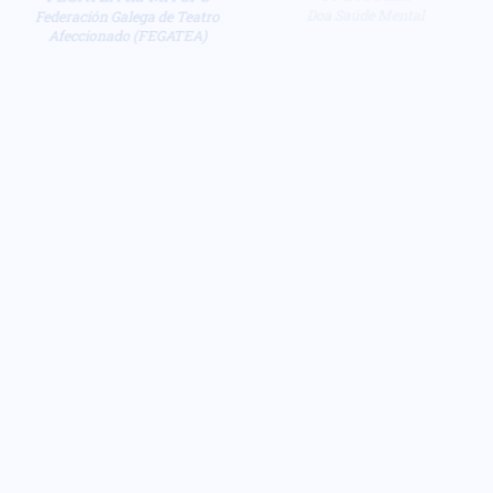
FEGATEA na MITCFC
Os de Freixo
Federación Galega de Teatro
Doa Saúde Mental
Afeccionado (FEGATEA)
Mostra ETC
A tempestade
ETC, Escola de Teatro De
LUZAZUL do Concello de
Cangas
Cangas