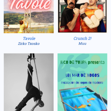
Crunch 2!
Tavole
Muu
Zirko Txosko