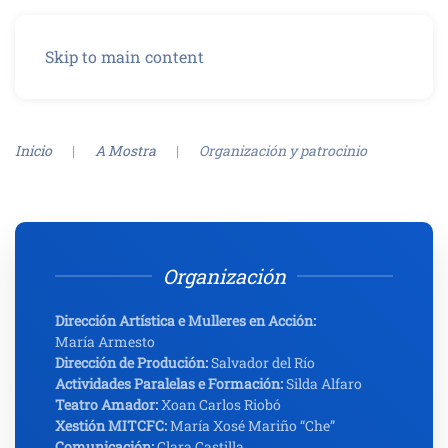
Menú
Skip to main content
Inicio
A Mostra
Organización y patrocinio
Organización
Dirección Artística e Mulleres en Acción:
María Armesto
Dirección de Produción:
Salvador del Río
Actividades Paralelas e Formación:
Silda Alfaro
Teatro Amador:
Xoan Carlos Riobó
Xestión MITCFC:
María Xosé Mariño “Che”
Comunicación:
Clara Castilla