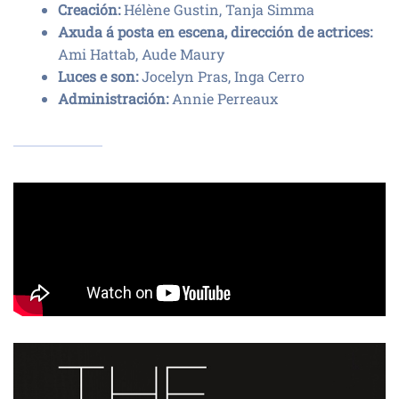
Creación:
Hélène Gustin, Tanja Simma
Axuda á posta en escena, dirección de actrices:
Ami Hattab, Aude Maury
Luces e son:
Jocelyn Pras, Inga Cerro
Administración:
Annie Perreaux