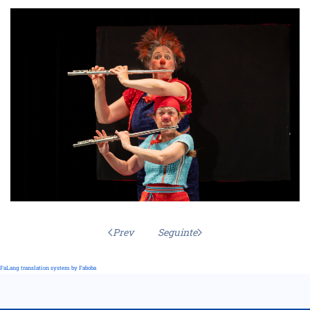
Prev
Seguinte
FaLang translation system by Faboba