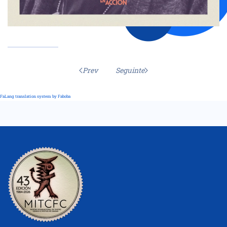
Prev
Seguinte
FaLang translation system by Faboba