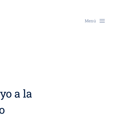
Menú
o a la
o