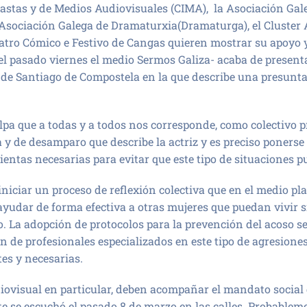
eastas y de Medios Audiovisuales (CIMA), la Asociación Gal
 Asociación Galega de Dramaturxia(Dramaturga), el Cluster 
atro Cómico e Festivo de Cangas quieren mostrar su apoyo y s
 el pasado viernes el medio Sermos Galiza- acaba de presen
e Santiago de Compostela en la que describe una presunta
ulpa que a todas y a todos nos corresponde, como colectivo 
 y de desamparo que describe la actriz y es preciso poners
ientas necesarias para evitar que este tipo de situaciones p
iniciar un proceso de reflexión colectiva que en el medio p
 ayudar de forma efectiva a otras mujeres que puedan vivir 
o. La adopción de protocolos para la prevención del acoso s
ón de profesionales especializados en este tipo de agresion
s y necesarias.
udiovisual en particular, deben acompañar el mandato social
e se escuchó el pasado 8 de marzo en las calles. Probableme