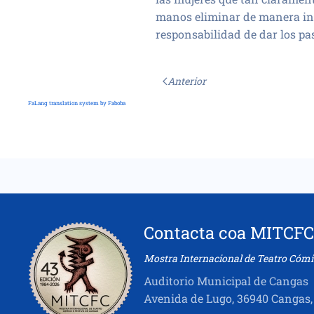
manos eliminar de manera inme
responsabilidad de dar los pa
Anterior
FaLang translation system by Faboba
Contacta coa MITCFC
Mostra Internacional de Teatro Cómi
Auditorio Municipal de Cangas
Avenida de Lugo, 36940 Cangas,