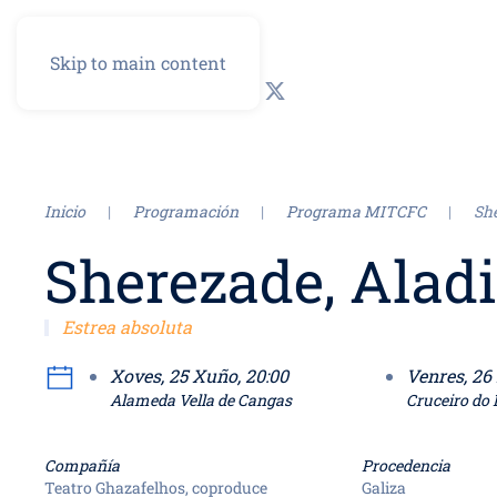
Skip to main content
GL
ES
Inicio
Programación
Programa MITCFC
She
Sherezade, Aladi
Estrea absoluta
Xoves, 25 Xuño, 20:00
Venr
Alameda Vella de Cangas
Cruceiro do 
Compañía
Procedencia
Teatro Ghazafelhos, coproduce
Galiza