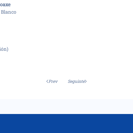
Soaxe
n Blanco
"
ión)
Prev
Seguinte