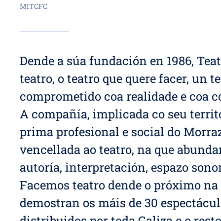
MITCFC
Dende a súa fundación en 1986, Teat
teatro, o teatro que quere facer, un 
comprometido coa realidade e coa 
A compañía, implicada co seu territ
prima profesional e social do Morr
vencellada ao teatro, na que abundan
autoría, interpretación, espazo sono
Facemos teatro dende o próximo na p
demostran os máis de 30 espectácul
distribuidos por toda Galiza e o rest