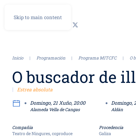
Skip to main content
GL
ES
Inicio
Programación
Programa MITCFC
O b
O buscador de il
Estrea absoluta
Domingo, 21 Xuño, 20:00
D
Alameda Vella de Cangas
Aldán
Compañía
Procedencia
Teatro de Ningures, coproduce
Galiza