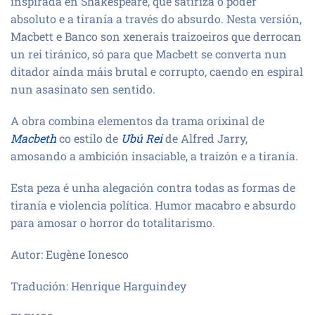
inspirada en Shakespeare, que satiriza o poder
absoluto e a tiranía a través do absurdo. Nesta versión,
Macbett e Banco son xenerais traizoeiros que derrocan
un rei tiránico, só para que Macbett se converta nun
ditador aínda máis brutal e corrupto, caendo en espiral
nun asasinato sen sentido.
A obra combina elementos da trama orixinal de
Macbeth
co estilo de
Ubú Rei
de Alfred Jarry,
amosando a ambición insaciable, a traizón e a tiranía.
Esta peza é unha alegación contra todas as formas de
tiranía e violencia política. Humor macabro e absurdo
para amosar o horror do totalitarismo.
Autor: Eugène Ionesco
Tradución: Henrique Harguindey