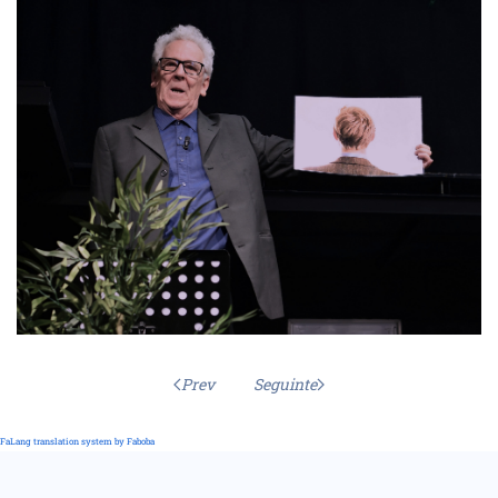
Prev
Seguinte
FaLang translation system by Faboba