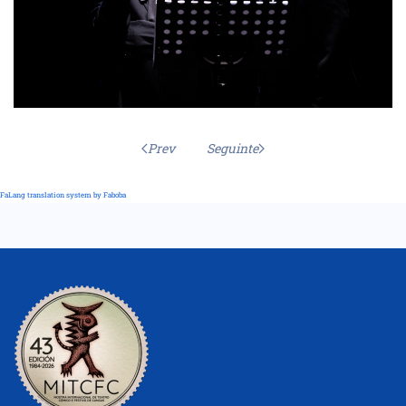
Prev
Seguinte
FaLang translation system by Faboba