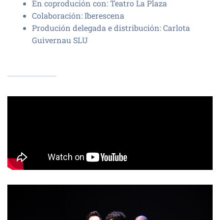
En coprodución con:
Teatro La Plaza
Colaboración:
Iberescena
Produción delegada e distribución: Carlota
Guivernau SLU