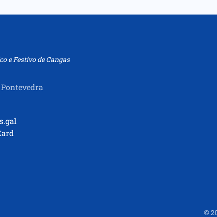
co e Festivo de Cangas
 Pontevedra
s.gal
Card
©
2