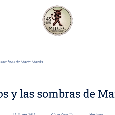
as sombras de María Mazás
os y las sombras de M
18 Junio 2018
Clara Castilla
Noticias