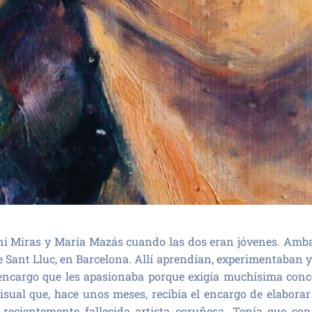
ani Miras y María Mazás cuando las dos eran jóvenes. Ambas
de Sant Lluc, en Barcelona. Allí aprendían, experimentaban 
 encargo que les apasionaba porque exigía muchísima con
isual que, hace unos meses, recibía el encargo de elabora
la recientemente fallecida artista coruñesa. Tenía que c