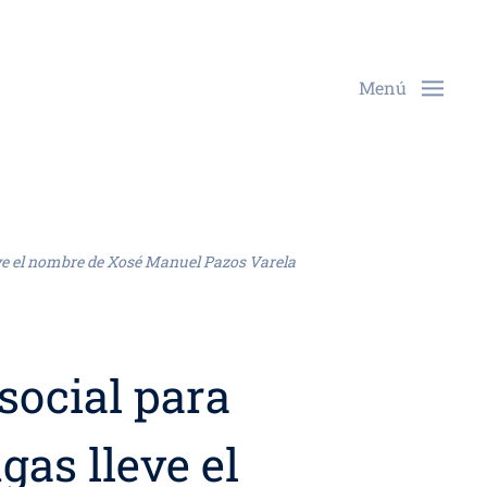
Menú
leve el nombre de Xosé Manuel Pazos Varela
 social para
gas lleve el