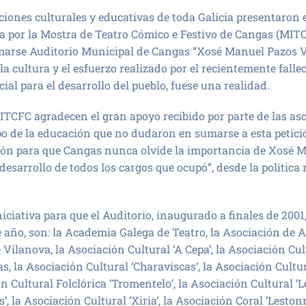
iones culturales y educativas de toda Galicia presentaron e
a por la Mostra de Teatro Cómico e Festivo de Cangas (MITC
marse Auditorio Municipal de Cangas “Xosé Manuel Pazos Va
 cultura y el esfuerzo realizado por el recientemente falle
cial para el desarrollo del pueblo, fuese una realidad.
ITCFC agradecen el gran apoyo recibido por parte de las as
mpo de la educación que no dudaron en sumarse a esta petici
ión para que Cangas nunca olvide la importancia de Xosé M
desarrollo de todos los cargos que ocupó”, desde la polític
iciativa para que el Auditorio, inaugurado a finales de 2001,
te año, son: la Academia Galega de Teatro, la Asociación de A
Vilanova, la Asociación Cultural ‘A Cepa’, la Asociación Cult
as, la Asociación Cultural ‘Charaviscas’, la Asociación Cult
ón Cultural Folclórica ‘Tromentelo’, la Asociación Cultural ‘
’, la Asociación Cultural ‘Xiria’, la Asociación Coral ‘Leston