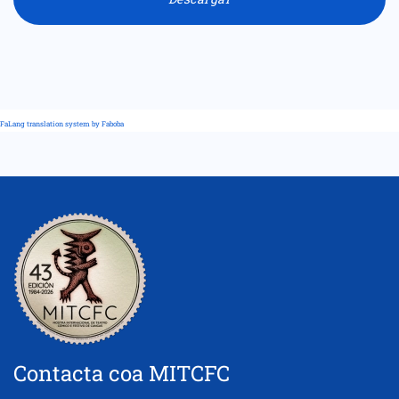
FaLang translation system by Faboba
Contacta coa MITCFC