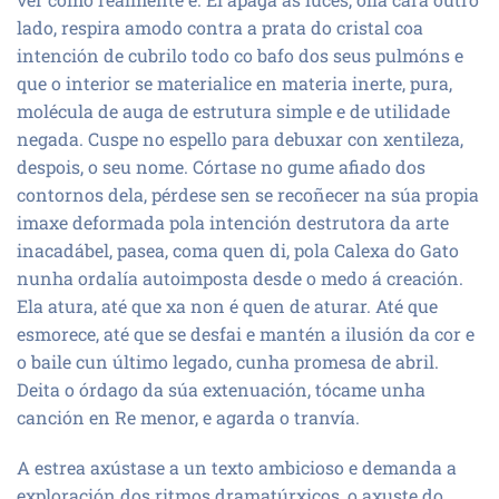
lado, respira amodo contra a prata do cristal coa
intención de cubrilo todo co bafo dos seus pulmóns e
que o interior se materialice en materia inerte, pura,
molécula de auga de estrutura simple e de utilidade
negada. Cuspe no espello para debuxar con xentileza,
despois, o seu nome. Córtase no gume afiado dos
contornos dela, pérdese sen se recoñecer na súa propia
imaxe deformada pola intención destrutora da arte
inacadábel, pasea, coma quen di, pola Calexa do Gato
nunha ordalía autoimposta desde o medo á creación.
Ela atura, até que xa non é quen de aturar. Até que
esmorece, até que se desfai e mantén a ilusión da cor e
o baile cun último legado, cunha promesa de abril.
Deita o órdago da súa extenuación, tócame unha
canción en Re menor, e agarda o tranvía.
A estrea axústase a un texto ambicioso e demanda a
exploración dos ritmos dramatúrxicos, o axuste do