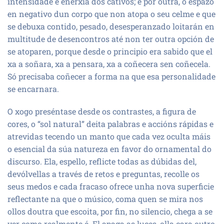
intensidade e enerxía dos cativos; e por outra, o espazo
en negativo dun corpo que non atopa o seu celme e que
se debuxa contido, pesado, desesperanzado loitarán en
multitude de desencontros até non ter outra opción de
se atoparen, porque desde o principio era sabido que el
xa a soñara, xa a pensara, xa a coñecera sen coñecela.
Só precisaba coñecer a forma na que esa personalidade
se encarnara.
O xogo preséntase desde os contrastes, a figura de
cores, o “sol natural” deita palabras e accións rápidas e
atrevidas tecendo un manto que cada vez oculta máis
o esencial da súa natureza en favor do ornamental do
discurso. Ela, espello, reflicte todas as dúbidas del,
devólvellas a través de retos e preguntas, recolle os
seus medos e cada fracaso ofrece unha nova superficie
reflectante na que o músico, coma quen se mira nos
ollos doutra que escoita, por fin, no silencio, chega a se
ver como realmente é. El apaga as luces, olla cara outro