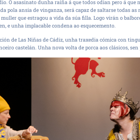
dio. O asasinato dunha raíña á que todos odian pero á que 
ida pola ansia de vinganza, será capaz de saltarse todas a
 muller que estragou a vida da súa filla. Logo virán o balbo
en, e unha implacable condena ao esquecemento.
ción de Las Niñas de Cádiz, unha traxedia cómica con ting
ceiro castelán. Unha nova volta de porca aos clásicos, sen 