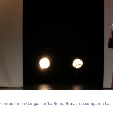
esentación en Cangas de 'La Reina Brava', da compañía Las 