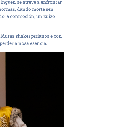
ninguén se atreve a enfrontar
s normas, dando morte sen
rdo, a conmoción, un xuízo
uiduras shakesperianos e con
perder a nosa esencia.