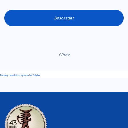
Descargar
Prev
FaLang translation system by Faboba