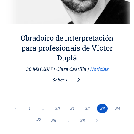
Obradoiro de interpretación
para profesionais de Víctor
Duplá
30 Mai 2017
| Clara Castilla |
Noticias
Saber +
1
…
30
31
32
33
34
35
36
…
38