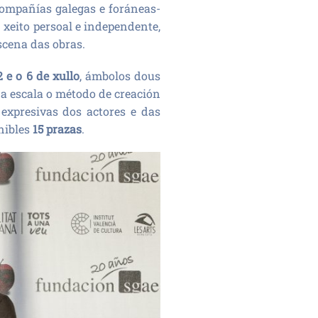
compañías galegas e foráneas-
 xeito persoal e independente,
scena das obras.
2 e o 6 de xullo
, ámbolos dous
ena escala o método de creación
 expresivas dos actores e das
onibles
15 prazas
.