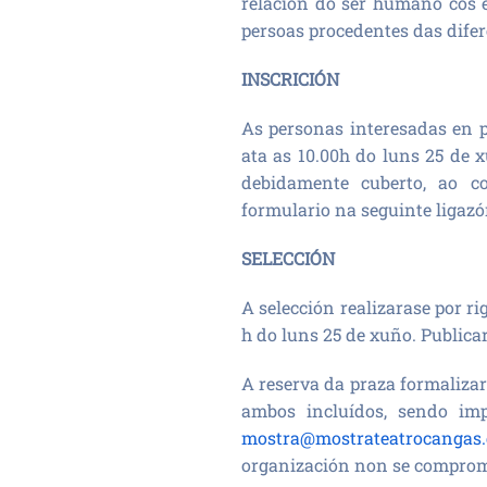
relación do ser humano cos e
persoas procedentes das difere
INSCRICIÓN
As personas interesadas en p
ata as 10.00h do luns 25 de x
debidamente cuberto, ao c
formulario na seguinte ligaz
SELECCIÓN
A selección realizarase por ri
h do luns 25 de xuño. Publicar
A reserva da praza formalizar
ambos incluídos, sendo imp
mostra@mostrateatrocangas.
organización non se comprome