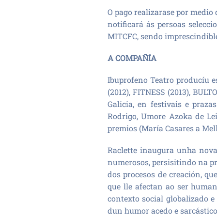
O pago realizarase por medio
notificará ás persoas selec
MITCFC, sendo imprescindible
A COMPAÑÍA
Ibuprofeno Teatro producíu e
(2012), FITNESS (2013), BULTO
Galicia, en festivais e praz
Rodrigo, Umore Azoka de Leio
premios (María Casares a Mello
Raclette inaugura unha nova
numerosos, persisitindo na pr
dos procesos de creación, qu
que lle afectan ao ser huma
contexto social globalizado 
dun humor acedo e sarcástico