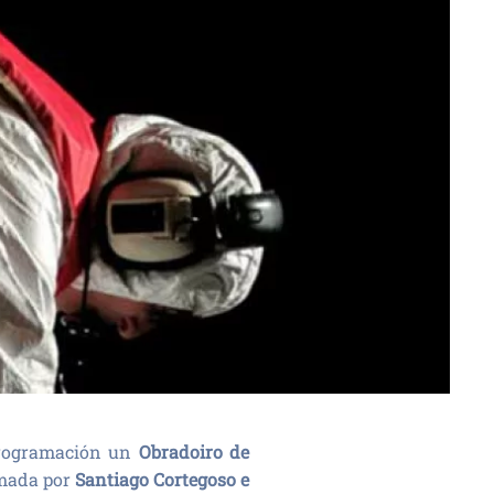
programación un
Obradoiro de
rmada por
Santiago Cortegoso e