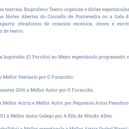
 teatrais, Ibuprofeno Teatro organiza e dirixe espectáculo
a Noites Abertas do Concello de Pontevedra ou a Gala d
partir obradoiros de creación escénica, clown e escri
s de teatro.
ala Ingrávida (O Porriño) ao Mejor espectáculo programado 
 Mellor Vestiario por O Furancho.
asares 2016 a Mellor Autor por O Furancho.
a Mellor Actriz e Mellor Autor por Pequenos Actos Pseudorr
11 a Mellor Autor Galego por A filla de Woody Allen.
rballiño) a Mellor espectáculo e Mellor Actriz (Isabel Risco