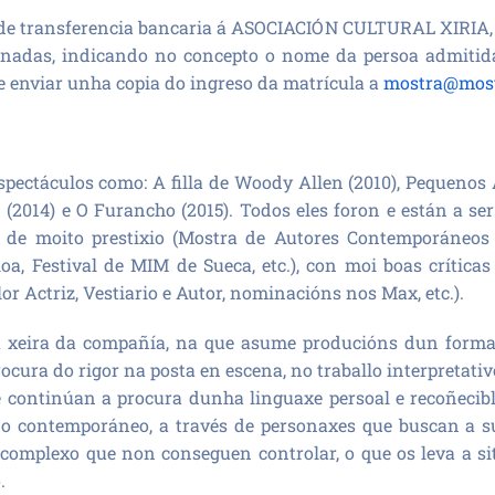
 de transferencia bancaria á ASOCIACIÓN CULTURAL XIRIA, 
cionadas, indicando no concepto o nome da persoa admiti
 enviar unha copia do ingreso da matrícula a
mostra@most
spectáculos como: A filla de Woody Allen (2010), Pequenos
 (2014) e O Furancho (2015). Todos eles foron e están a ser
as de moito prestixio (Mostra de Autores Contemporáneos
a, Festival de MIM de Sueca, etc.), con moi boas crítica
r Actriz, Vestiario e Autor, nominacións nos Max, etc.).
 xeira da compañía, na que asume producións dun format
ocura do rigor na posta en escena, no traballo interpretativ
e continúan a procura dunha linguaxe persoal e recoñecibl
no contemporáneo, a través de personaxes que buscan a s
e complexo que non conseguen controlar, o que os leva a s
.