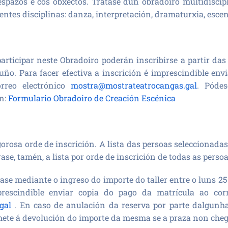
spazos e cos obxectos. Trátase dun obradoiro multidiscipl
ntes disciplinas: danza, interpretación, dramaturxia, escen
articipar neste Obradoiro poderán inscribirse a partir das
uño. Para facer efectiva a inscrición é imprescindible envi
orreo electrónico
mostra@mostrateatrocangas.gal
. Pódes
ón:
Formulario Obradoiro de Creación Escénica
gorosa orde de inscrición. A lista das persoas seleccionadas
ase, tamén, a lista por orde de inscrición de todas as perso
ase mediante o ingreso do importe do taller entre o luns 25
rescindible enviar copia do pago da matrícula ao cor
gal
. En caso de anulación da reserva por parte dalgunha
te á devolución do importe da mesma se a praza non chega