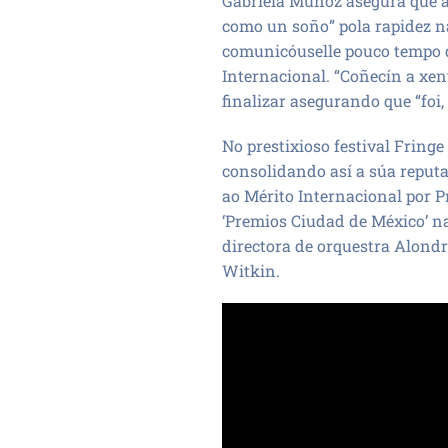
Gabriela Muñoz asegura que a n
como un soño” pola rapidez na
comunicóuselle pouco tempo d
Internacional. “Coñecín a xen
finalizar asegurando que “fo
No prestixioso festival Fring
consolidando así a súa reput
ao Mérito Internacional por 
‘Premios Ciudad de México’ na
directora de orquestra Alondra
Witkin.