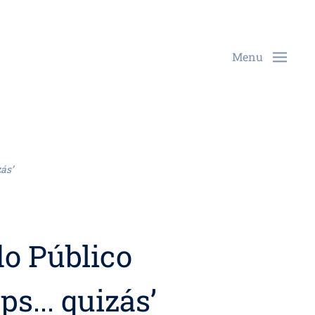
Menu
ás’
o Público
s... quizás’