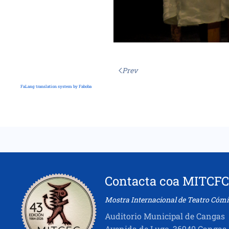
Prev
FaLang translation system by Faboba
Contacta coa MITCFC
Mostra Internacional de Teatro Cómi
Auditorio Municipal de Cangas
Avenida de Lugo, 36940 Cangas,