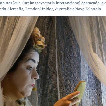
isto nos leva. Cunha traxectoria internacional destacada, a
índo Alemaña, Estados Unidos, Australia e Nova Zelandia.