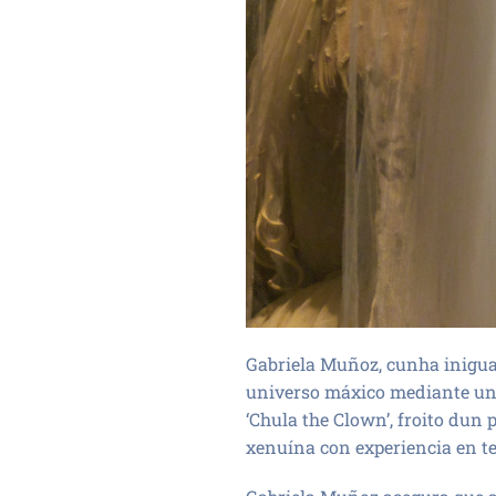
Gabriela Muñoz, cunha inigual
universo máxico mediante unh
‘Chula the Clown’, froito dun 
xenuína con experiencia en tea