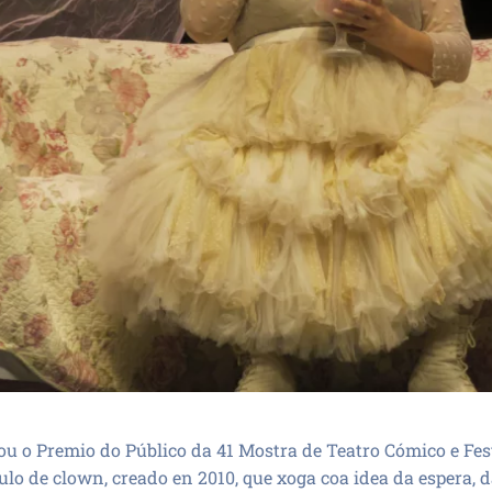
u o Premio do Público da 41 Mostra de Teatro Cómico e Fes
culo de clown, creado en 2010, que xoga coa idea da espera, d