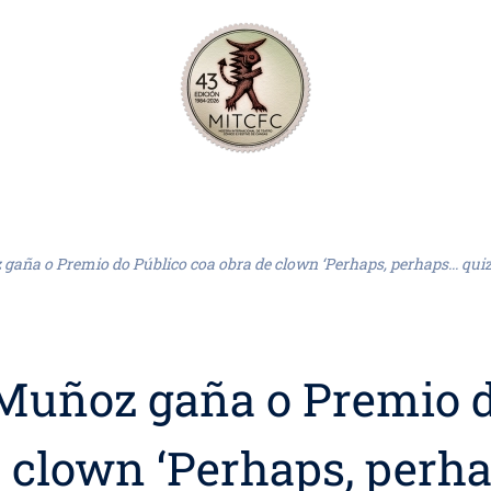
gaña o Premio do Público coa obra de clown ‘Perhaps, perhaps... quiz
 Muñoz gaña o Premio d
 clown ‘Perhaps, perhap