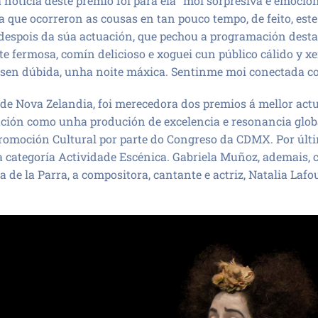
oticia deste premio foi para ela “moi sorpresiva e emocionan
 que ocorreron as cousas en tan pouco tempo, de feito, es
espois da súa actuación, que pechou a programación desta
te fermosa, comín delicioso e xoguei cun público cálido y x
i, sen dúbida, unha noite máxica. Sentinme moi conectada c
e de Nova Zelandia, foi merecedora dos premios á mellor actu
ación como unha produción de excelencia e resonancia globa
Promoción Cultural por parte do Congreso da CDMX. Por últ
 categoría Actividade Escénica. Gabriela Muñoz, ademais, 
 de la Parra, a compositora, cantante e actriz, Natalia Lafou