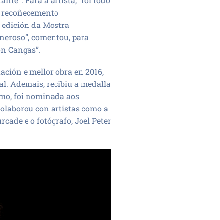
te”. Para a artista, “foi todo
te recoñecemento
 edición da Mostra
eneroso”, comentou, para
on Cangas”.
ación e mellor obra en 2016,
l. Ademais, recibiu a medalla
imo, foi nominada aos
colaborou con artistas como a
rcade e o fotógrafo, Joel Peter