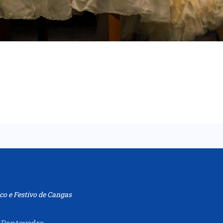
co e Festivo de Cangas
 Pontevedra