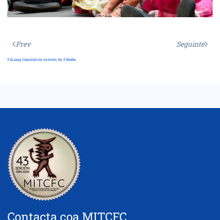
Prev
Seguinte
FaLang translation system by Faboba
Contacta coa MITCFC